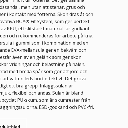
dssandal, men utan att stenar, grus och
r i kontakt med fötterna. Skon dras åt och
novativa BOA® Fit System, som ger perfekt
v KPU, ett slitstarkt material, är godkänt
rden och rekommenderas för arbete på knä.
rsula i gummi som i kombination med en
ande EVA-mellansula ger en bekväm och
 består även av en gelänk som ger skon
nskar vridningar och belastning på hälen.
rad med breda spår som gör att jord och
h att vatten leds bort effektivt, Det grova
igt ett bra grepp. Inläggssulan är
juk, flexibel och andas. Sulan är bland
 upcyclat PU-skum, som är skumrester från
nläggningssulorna. ESD-godkänd och PVC-fri.
oduktblad