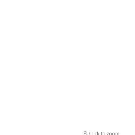
Click to zoom
zoom_in