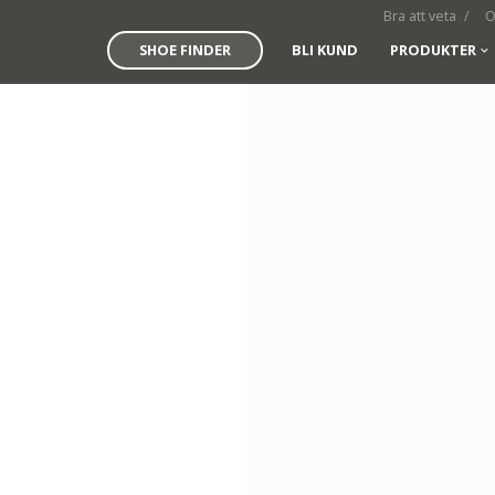
Bra att veta
O
SHOE FINDER
BLI KUND
PRODUKTER
