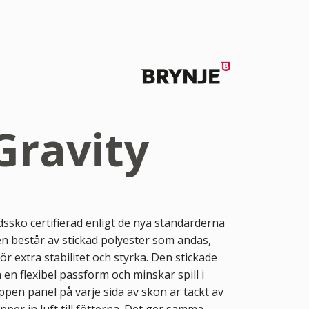
Gravity
dssko certifierad enligt de nya standarderna
n består av stickad polyester som andas,
ör extra stabilitet och styrka. Den stickade
en flexibel passform och minskar spill i
pen panel på varje sida av skon är täckt av
pper in luft till fötterna. Det ger samma