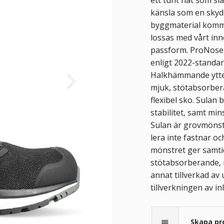
känsla som en skyd
byggmaterial komme
lossas med vårt in
passform. ProNose a
enligt 2022-standa
Halkhämmande ytte
mjuk, stötabsorber
flexibel sko. Sulan
stabilitet, samt mi
Sulan är grovmönst
lera inte fastnar oc
mönstret ger samtid
stötabsorberande, m
annat tillverkad av
tillverkningen av i
Skapa pr
reorder