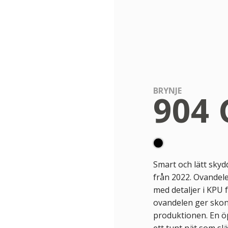
BRYNJE
904 
Smart och lätt skyd
från 2022. Ovandele
med detaljer i KPU f
ovandelen ger skon 
produktionen. En öp
ett tunt nät som slä