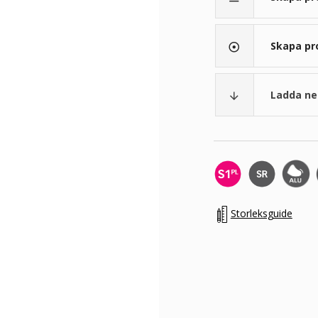
Skapa pr
adjust
Ladda ne
arrow_downward
Storleksguide