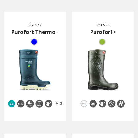
662673
760933
Purofort Thermo+
Purofort+
+ 2