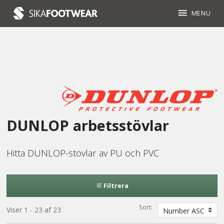
menu
MENU
DUNLOP arbetsstövlar
Hitta DUNLOP-stövlar av PU och PVC
Filtrera
tune
Sort:
Viser 1 - 23 af 23