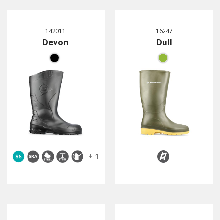
142011
16247
Devon
Dull
+ 1