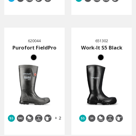
620044
651302
Purofort FieldPro
Work-It S5 Black
+ 2