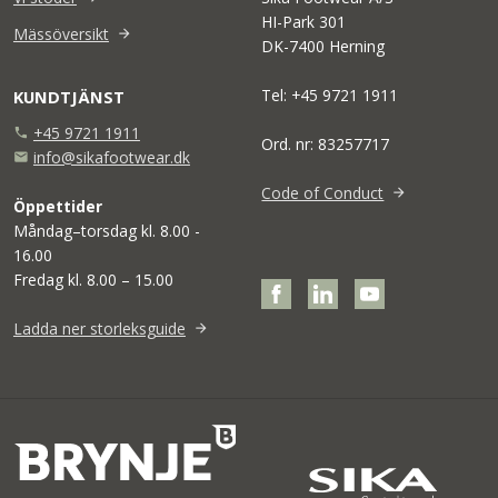
HI-Park 301
Mässöversikt
DK-7400 Herning
Tel: +45 9721 1911
KUNDTJÄNST
+45 9721 1911
phone
Ord. nr: 83257717
info@sikafootwear.dk
mail
Code of Conduct
Öppettider
Måndag–torsdag kl. 8.00 -
16.00
Fredag kl. 8.00 – 15.00
Ladda ner storleksguide