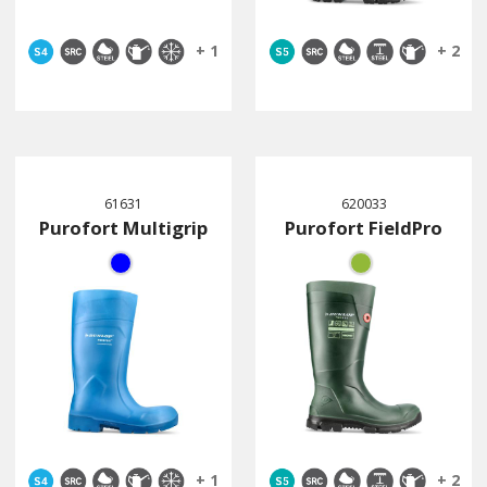
+ 1
+ 2
61631
620033
Purofort Multigrip
Purofort FieldPro
+ 1
+ 2