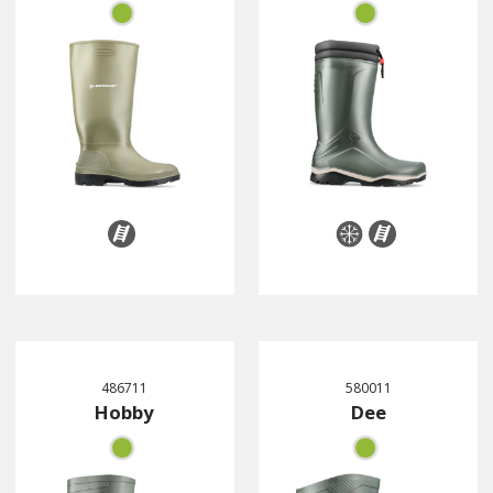
486711
580011
Hobby
Dee