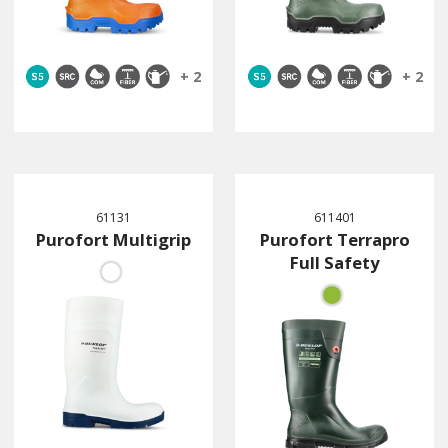
+ 2
+ 2
61131
611401
Purofort Multigrip
Purofort Terrapro
Full Safety